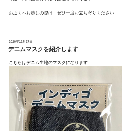
お近くへお越しの際は ぜひ一度お立ち寄りください
投
2020年11月17日
稿
デニムマスクを紹介します
日:
こちらはデニム生地のマスクになります