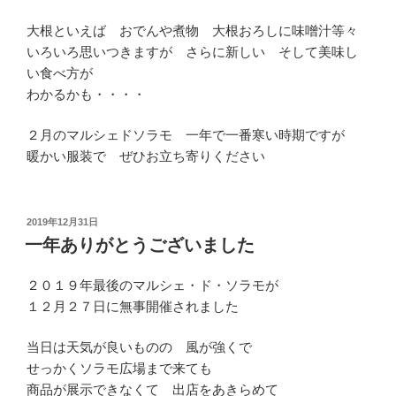
大根といえば おでんや煮物 大根おろしに味噌汁等々
いろいろ思いつきますが さらに新しい そして美味し
い食べ方が
わかるかも・・・・
２月のマルシェドソラモ 一年で一番寒い時期ですが
暖かい服装で ぜひお立ち寄りください
投
2019年12月31日
稿
一年ありがとうございました
日:
２０１９年最後のマルシェ・ド・ソラモが
１２月２７日に無事開催されました
当日は天気が良いものの 風が強くで
せっかくソラモ広場まで来ても
商品が展示できなくて 出店をあきらめて