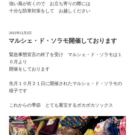
強い風が吹くので お立ち寄りの際には
十分な防寒対策をして お越しください
投
2021年11月2日
稿
マルシェ・ド・ソラモ開催しております
日:
緊急事態宣言の終了を受け マルシェ・ド・ソラモは１
０月より
開催をしております
先月１０月２１日に開催されたマルシェ・ド・ソラモの
様子です
これからの季節 とても重宝するポカポカソックス