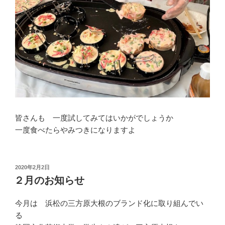
皆さんも 一度試してみてはいかがでしょうか
一度食べたらやみつきになりますよ
投
2020年2月2日
稿
２月のお知らせ
日:
今月は 浜松の三方原大根のブランド化に取り組んでい
る