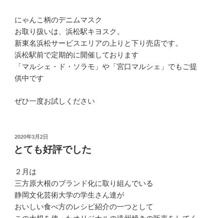
にゃんこ柄のデニムマスク
お取り扱いは、浜松駅キヨスク。
新東名浜松サービスエリアの上りと下り売店です。
浜松駅前で定期的に開催しております
「マルシェ・ド・ソラモ」や「宮口マルシェ」でもご提
供中です
ぜひ一度お試しください
投
2020年3月2日
稿
とても好評でした
日:
２月は
三方原大根のブランド化に取り組んでいる
静岡文化芸術大学の学生さん達が
おいしい食べ方のレシピ紹介の一つとして