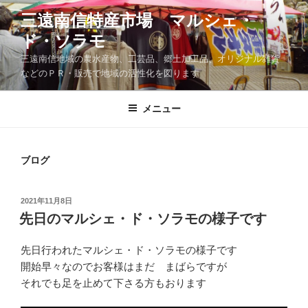
コ
三遠南信特産市場 マルシェ・
ン
ド・ソラモ
テ
ン
三遠南信地域の農水産物、工芸品、郷土加工品、オリジナル雑貨
ツ
などのＰＲ・販売で地域の活性化を図ります
へ
ス
メニュー
キ
ッ
プ
ブログ
投
2021年11月8日
稿
先日のマルシェ・ド・ソラモの様子です
日:
先日行われたマルシェ・ド・ソラモの様子です
開始早々なのでお客様はまだ まばらですが
それでも足を止めて下さる方もおります