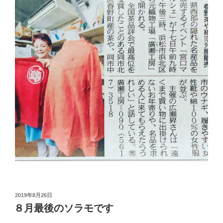
投
2019年8月26日
稿
８月最後のソラモです
日: